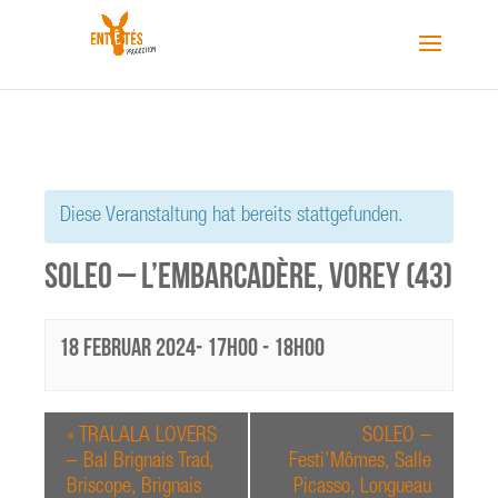
Diese Veranstaltung hat bereits stattgefunden.
SOLEO – L’Embarcadère, Vorey (43)
18 Februar 2024- 17h00
-
18h00
«
TRALALA LOVERS
SOLEO –
– Bal Brignais Trad,
Festi’Mômes, Salle
Briscope, Brignais
Picasso, Longueau