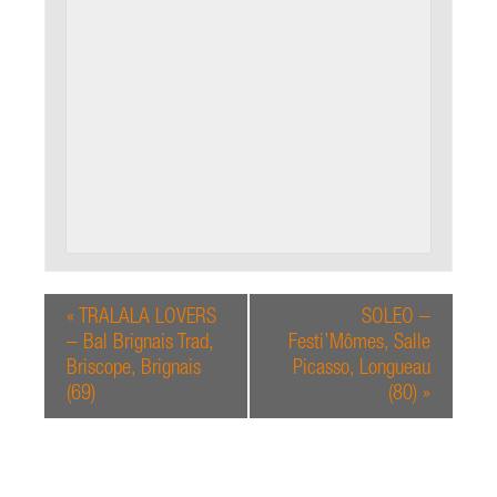
«
TRALALA LOVERS
SOLEO –
– Bal Brignais Trad,
Festi’Mômes, Salle
Briscope, Brignais
Picasso, Longueau
(69)
(80)
»