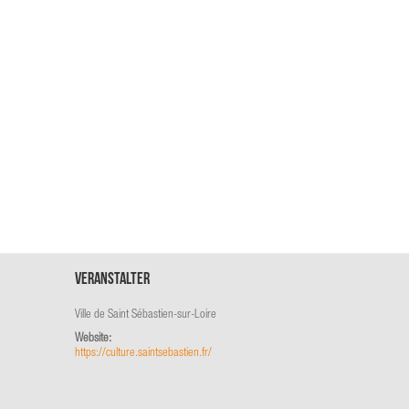
Veranstalter
Ville de Saint Sébastien-sur-Loire
Website:
https://culture.saintsebastien.fr/