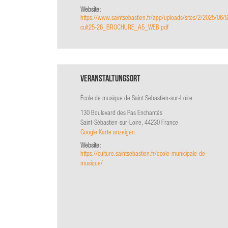
Website:
https://www.saintsebastien.fr/app/uploads/sites/2/2025/06/S
cult25-26_BROCHURE_A5_WEB.pdf
Veranstaltungsort
École de musique de Saint Sebastien-sur-Loire
130 Boulevard des Pas Enchantés
Saint-Sébastien-sur-Loire
,
44230
France
Google Karte anzeigen
Website:
https://culture.saintsebastien.fr/ecole-municipale-de-
musique/