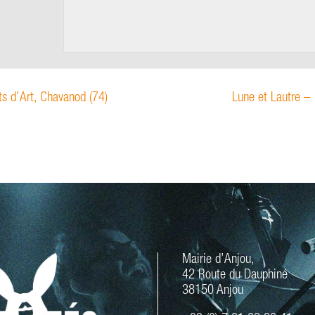
ts d’Art, Chavanod (74)
Lune et Lautre –
Mairie d’Anjou,
42 Route du Dauphiné
38150 Anjou