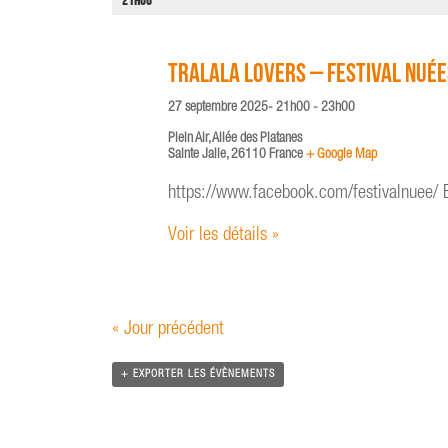
e
21H00
h
r
e
É
e
v
TRALALA LOVERS – Festival Nuées
t
è
27 septembre 2025- 21h00
-
23h00
n
n
e
a
Plein Air,
Allée des Platanes
Sainte Jalle
,
26110
France
+ Google Map
m
v
e
i
https://www.facebook.com/festivalnuee/ B
n
g
t
Voir les détails »
a
s
t
i
o
«
Jour précédent
n
d
+ EXPORTER LES ÉVÈNEMENTS
e
v