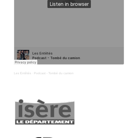
Les Entêtés
·
Podcast - Tombé du camion