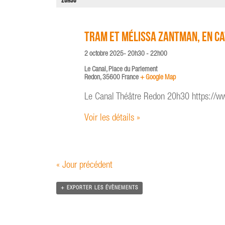
e
20H30
h
r
e
É
e
v
TRAM et Mélissa Zantman, En ca
t
è
2 octobre 2025- 20h30
-
22h00
n
n
e
a
Le Canal,
Place du Parlement
Redon
,
35600
France
+ Google Map
m
v
e
i
Le Canal Théâtre Redon 20h30 https://www
n
g
t
Voir les détails »
a
s
t
i
o
«
Jour précédent
n
d
+ EXPORTER LES ÉVÈNEMENTS
e
v