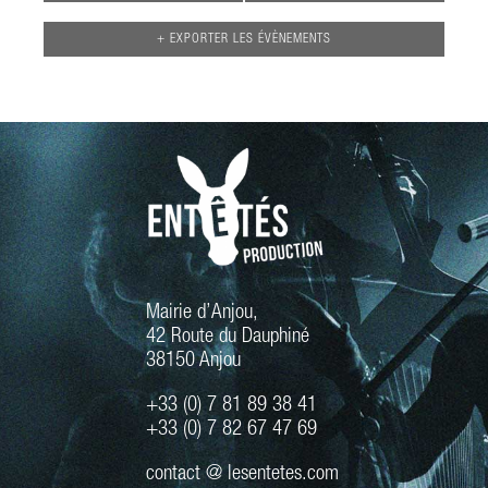
s
É
+ EXPORTER LES ÉVÈNEMENTS
v
è
n
e
m
e
n
t
s
Mairie d’Anjou,
42 Route du Dauphiné
38150 Anjou
+33 (0) 7 81 89 38 41
+33 (0) 7 82 67 47 69
contact @ lesentetes.com