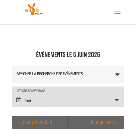
Évènements le 5 juin 2026
R
AFFICHER LA RECHERCHE DES ÉVÈNEMENTS
e
c
h
N
OPTIONS D’AFFICHAGE
a
e
Jour
v
r
i
c
g
«
Jour précédent
Jour suivant
»
h
a
e
t