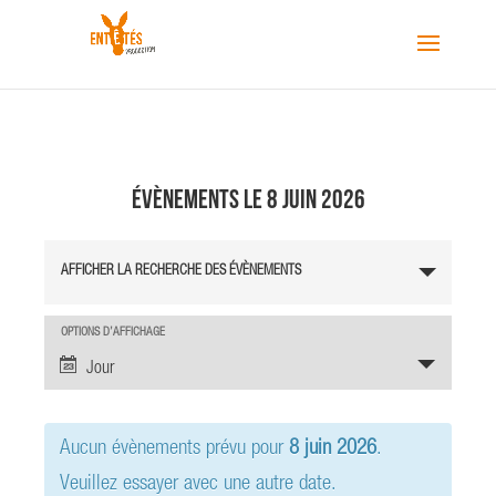
Évènements le 8 juin 2026
R
AFFICHER LA RECHERCHE DES ÉVÈNEMENTS
e
c
h
N
OPTIONS D’AFFICHAGE
a
e
Jour
v
r
i
c
g
Aucun évènements prévu pour
8 juin 2026
.
h
a
e
t
Veuillez essayer avec une autre date.