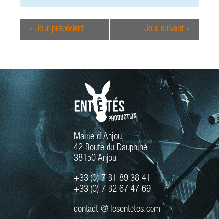
i
e
o
t
n
«
Jour précédent
Jour suivant
»
n
d
a
e
v
v
i
u
e
g
s
a
é
t
v
i
è
o
n
Mairie d’Anjou,
e
n
42 Route du Dauphiné
m
d
38150 Anjou
e
e
n
+33 (0) 7 81 89 38 41
v
t
+33 (0) 7 82 67 47 69
u
e
contact @ lesentetes.com