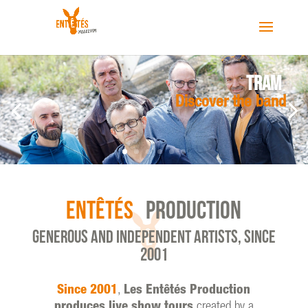
TRAM
Discover the band
ENTÊTÉS
PRODUCTION
GENEROUS AND INDEPENDENT ARTISTS, SINCE
2001
Since 2001
,
Les Entêtés Production
produces live show tours
created by a