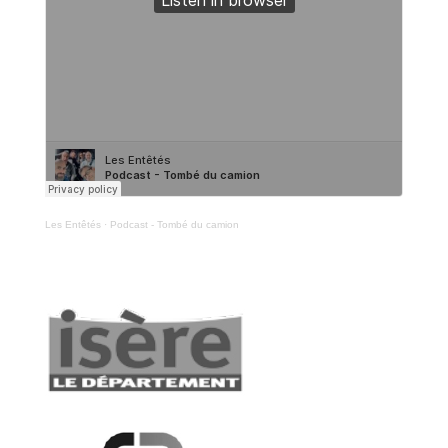
Les Entêtés
·
Podcast - Tombé du camion