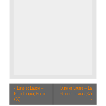
«
Lune et Lautre –
Lune et Lautre – La
Bibliothèque, Bernin
Grange, Luynes (37)
(38)
»