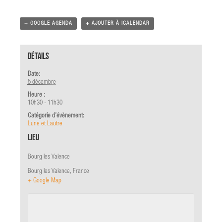
+ GOOGLE AGENDA
+ AJOUTER À ICALENDAR
Détails
Date:
5 décembre
Heure :
10h30 - 11h30
Catégorie d’évènement:
Lune et Lautre
Lieu
Bourg les Valence
Bourg les Valence
,
France
+ Google Map