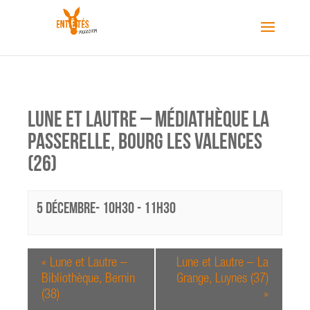
Lune et Lautre – Médiathèque La
Passerelle, Bourg les Valences
(26)
5 décembre- 10h30
-
11h30
«
Lune et Lautre –
Lune et Lautre – La
Bibliothèque, Bernin
Grange, Luynes (37)
(38)
»