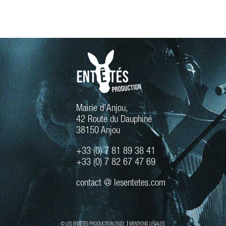
Mairie d’Anjou,
42 Route du Dauphiné
38150 Anjou
+33 (0) 7 81 89 38 41
+33 (0) 7 82 67 47 69
contact @ lesentetes.com
© LES ENTÉTÉS PRODUCTION 2022 ⎟
MENTIONS LÉGALES