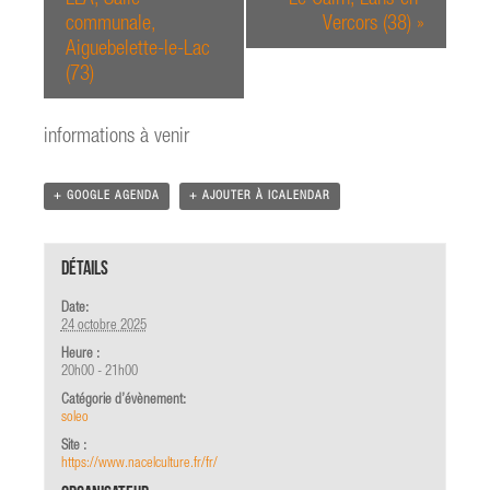
communale,
Vercors (38)
»
Aiguebelette-le-Lac
(73)
informations à venir
+ GOOGLE AGENDA
+ AJOUTER À ICALENDAR
Détails
Date:
24 octobre 2025
Heure :
20h00 - 21h00
Catégorie d’évènement:
soleo
Site :
https://www.nacelculture.fr/fr/