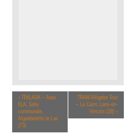
«
TÉKLASH – Asso
TRAM Alligator Tour
ELA, Salle
– Le Cairn, Lans-en-
communale,
Vercors (38)
»
Aiguebelette-le-Lac
(73)