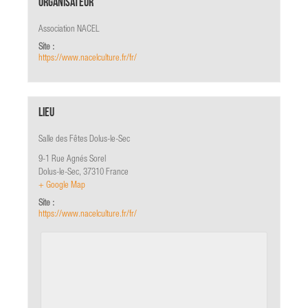
Organisateur
Association NACEL
Site :
https://www.nacelculture.fr/fr/
Lieu
Salle des Fêtes Dolus-le-Sec
9-1 Rue Agnés Sorel
Dolus-le-Sec
,
37310
France
+ Google Map
Site :
https://www.nacelculture.fr/fr/