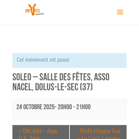
Cet évènement est passé
SOLEO – Salle des Fêtes, Asso
NACEL, Dolus-le-Sec (37)
24 octobre 2025- 20h00
-
21h00
«
TÉKLASH – Asso
TRAM Alligator Tour
ELA, Salle
– Le Cairn, Lans-en-