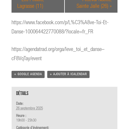
Lagrasse (11)
Sainte Jalle (26)
»
https://www.facebook.com/p/L%C3%A8ve-Toi-Et-
Danse-100064422770088/?locale=fr_FR
https://agendatrad.org/orga/leve_toi_et_danse–
cF8VqTay/event
+ GOOGLE AGENDA
+ AJOUTER À ICALENDAR
Détails
Date:
26 septembre 2025
Heure :
19h00 - 23h30
Catégorie d’évènement: