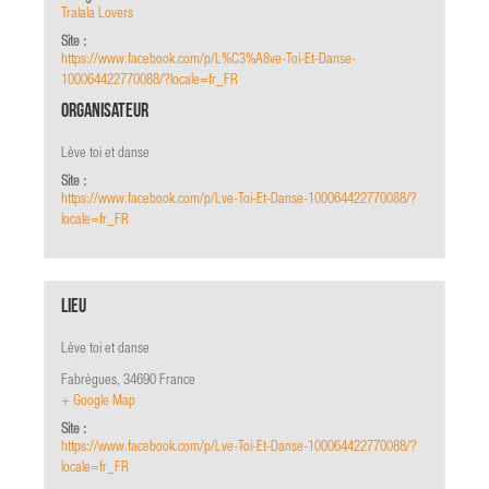
Tralala Lovers
Site :
https://www.facebook.com/p/L%C3%A8ve-Toi-Et-Danse-
100064422770088/?locale=fr_FR
Organisateur
Lève toi et danse
Site :
https://www.facebook.com/p/Lve-Toi-Et-Danse-100064422770088/?
locale=fr_FR
Lieu
Lève toi et danse
Fabrègues
,
34690
France
+ Google Map
Site :
https://www.facebook.com/p/Lve-Toi-Et-Danse-100064422770088/?
locale=fr_FR