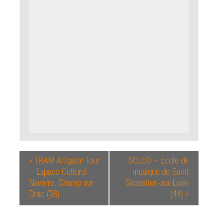
«
TRAM Alligator Tour
SOLEO – École de
– Espace Culturel
musique de Saint
Navarre, Champ sur
Sébastien-sur-Loire
Drac (38)
(44)
»