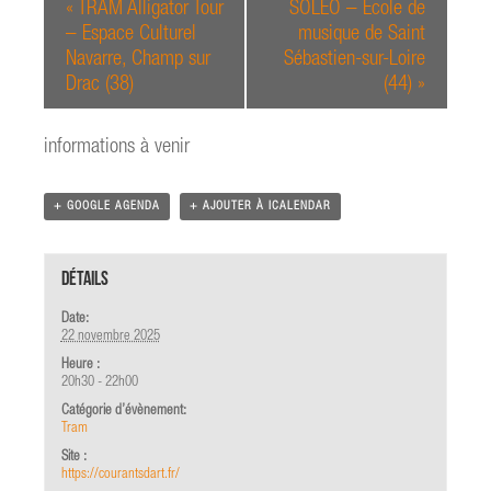
«
TRAM Alligator Tour
SOLEO – École de
– Espace Culturel
musique de Saint
Navarre, Champ sur
Sébastien-sur-Loire
Drac (38)
(44)
»
informations à venir
+ GOOGLE AGENDA
+ AJOUTER À ICALENDAR
Détails
Date:
22 novembre 2025
Heure :
20h30 - 22h00
Catégorie d’évènement:
Tram
Site :
https://courantsdart.fr/