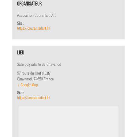
Organisateur
Asoociation Courants d’Art
Site :
https://courantsdart.fr/
Lieu
Salle polyvalente de Chavanod
57 route du Crêt d'Esty
Chavanod
,
74650
France
+ Google Map
Site :
https://courantsdart.fr/