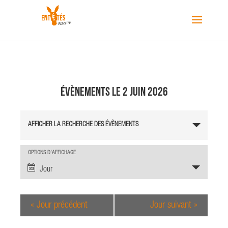
Évènements le 2 juin 2026
R
AFFICHER LA RECHERCHE DES ÉVÈNEMENTS
e
c
h
N
OPTIONS D’AFFICHAGE
a
e
Jour
v
r
i
c
g
«
Jour précédent
Jour suivant
»
h
a
e
t