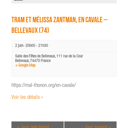
s
É
v
TRAM et Mélissa Zantman, En cavale –
è
Bellevaux (74)
n
e
m
2 juin- 20h00
-
21h30
e
Salle des Fêtes de Bellevaux,
111 rue de la Cour
n
Bellevaux
,
74470
France
+ Google Map
t
s
https://mal-thonon.org/en-cavale/
Voir les détails »
«
Jour précédent
Jour suivant
»