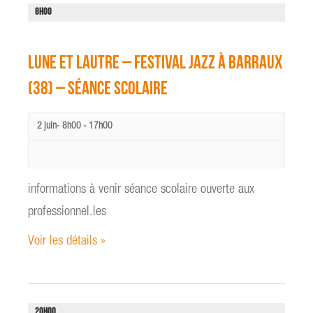
i
e
8H00
o
t
n
n
d
Lune et Lautre – Festival Jazz à Barraux
a
e
v
v
(38) – séance scolaire
i
u
e
g
2 juin- 8h00
-
17h00
s
a
é
t
v
i
è
informations à venir séance scolaire ouverte aux
o
n
e
n
professionnel.les
m
d
e
Voir les détails »
e
n
v
t
u
e
20H00