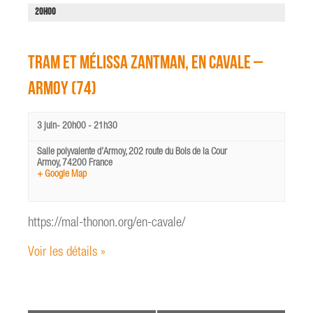
i
e
20H00
o
t
n
n
d
TRAM et Mélissa Zantman, En cavale –
a
e
v
v
Armoy (74)
i
u
e
g
3 juin- 20h00
-
21h30
s
a
é
t
Salle polyvalente d’Armoy,
202 route du Bois de la Cour
v
Armoy
,
74200
France
i
è
+ Google Map
o
n
e
n
m
https://mal-thonon.org/en-cavale/
d
e
e
Voir les détails »
n
v
t
u
e