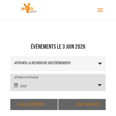
Évènements le 3 juin 2026
R
AFFICHER LA RECHERCHE DES ÉVÈNEMENTS
e
c
h
N
OPTIONS D’AFFICHAGE
a
e
Jour
v
r
i
c
g
«
Jour précédent
Jour suivant
»
h
a
e
t