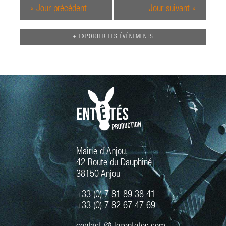
s
«
Jour précédent
Jour suivant
»
É
v
+ EXPORTER LES ÉVÈNEMENTS
è
n
e
m
e
n
t
s
Mairie d’Anjou,
42 Route du Dauphiné
38150 Anjou
+33 (0) 7 81 89 38 41
+33 (0) 7 82 67 47 69