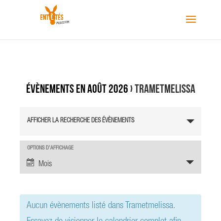
Évènements en août 2026
› Trametmelissa
R
AFFICHER LA RECHERCHE DES ÉVÈNEMENTS
e
c
h
N
OPTIONS D’AFFICHAGE
a
e
Mois
v
r
i
c
g
h
a
Aucun évènements listé dans Trametmelissa.
e
t