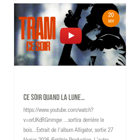
20
NOV
read more
Ce soir quand la Lune…
https://www.youtube.com/watch?
v=orUKdRGmmgw ...sortira derrière le
bois...Extrait de l'album Alligator, sortie 27