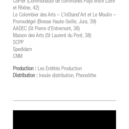
CoPler (Communauté de communes Pays entre Loire
et Rhône, 42)
Le Colombier des Arts – L’InStand’Art et Le Moulin –
Promodégel (Bresse Haute-Seille, Jura, 39)
AADEC (St Pierre d’Entremont, 38)
Maison des Arts (St Laurent du Pont, 38)
SCPP
Spedidam
CNM
Production :
Les Entêtés Production
Distribution :
Inouïe distribution, Phonolithe