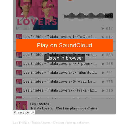
Les Entêtés
·
Tralala Lovers - C'est un plaisir que d'aimer