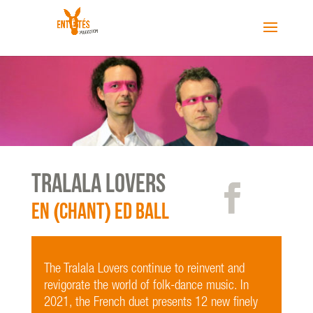
TRALALA LOVERS
(
)
En
chant
ED ball
The Tralala Lovers continue to reinvent and
revigorate the world of folk-dance music. In
2021, the French duet presents 12 new finely