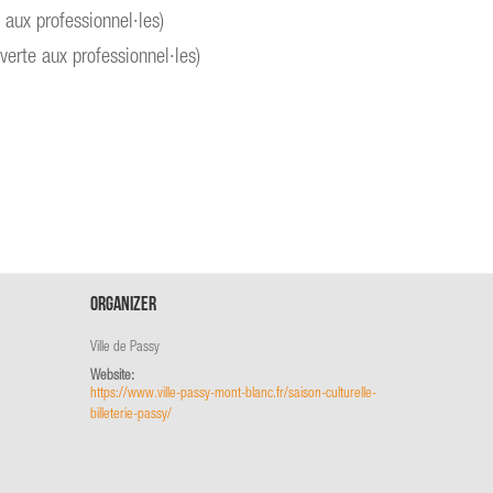
 aux professionnel·les)
erte aux professionnel·les)
Organizer
Ville de Passy
Website:
https://www.ville-passy-mont-blanc.fr/saison-culturelle-
billeterie-passy/