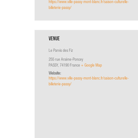
https://www.ville-passy-mont-blanc.fr/saison-culturelle-
billeterie-passy/
Venue
Le Parvis des Fiz
255 rue Arsène-Poncey
PASSY
,
74190
France
+ Google Map
Website:
https://www.ville-passy-mont-blanc.fr/saison-culturelle-
billeterie-passy/