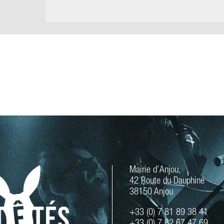
Mairie d’Anjou,
42 Route du Dauphiné
38150 Anjou
+33 (0) 7 81 89 38 41
+33 (0) 7 82 67 47 69