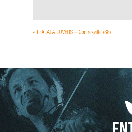
«
TRALALA LOVERS – Contrexville (88)