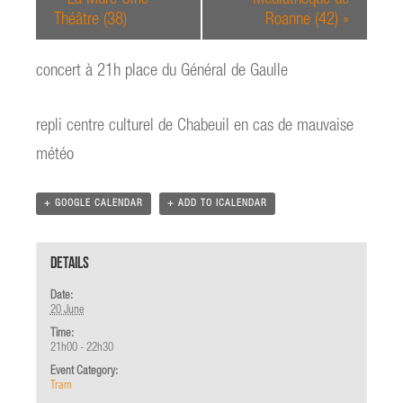
Théâtre (38)
Roanne (42)
»
concert à 21h place du Général de Gaulle
repli centre culturel de Chabeuil en cas de mauvaise
météo
+ GOOGLE CALENDAR
+ ADD TO ICALENDAR
Details
Date:
20 June
Time:
21h00 - 22h30
Event Category:
Tram