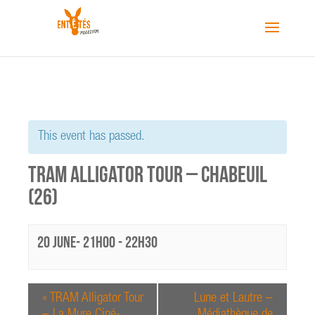
This event has passed.
TRAM Alligator Tour – Chabeuil
(26)
20 June- 21h00
-
22h30
«
TRAM Alligator Tour
Lune et Lautre –
– La Mure Ciné-
Médiathèque de