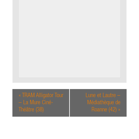
«
TRAM Alligator Tour
Lune et Lautre –
– La Mure Ciné-
Médiathèque de
Théâtre (38)
Roanne (42)
»