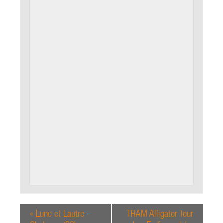
«
Lune et Lautre –
TRAM Alligator Tour