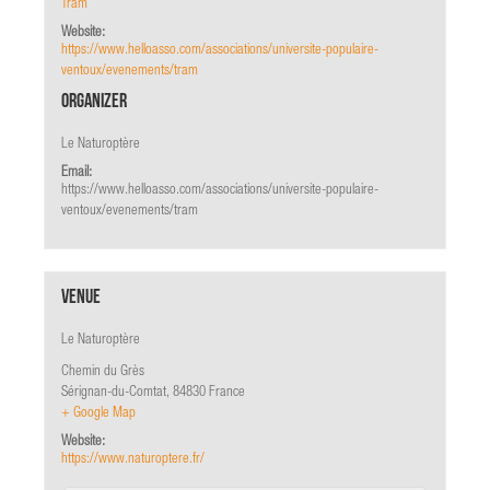
Tram
Website:
https://www.helloasso.com/associations/universite-populaire-
ventoux/evenements/tram
Organizer
Le Naturoptère
Email:
https://www.helloasso.com/associations/universite-populaire-
ventoux/evenements/tram
Venue
Le Naturoptère
Chemin du Grès
Sérignan-du-Comtat
,
84830
France
+ Google Map
Website:
https://www.naturoptere.fr/