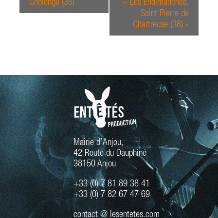
Cholonge (38)
– Les Endimanchés,
Saint Pierre de
Chartreuse (38)
»
Mairie d’Anjou,
42 Route du Dauphiné
38150 Anjou
+33 (0) 7 81 89 38 41
+33 (0) 7 82 67 47 69
contact @ lesentetes.com