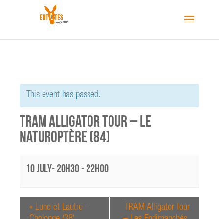
This event has passed.
TRAM Alligator Tour – Le
Naturoptère (84)
10 July- 20h30
-
22h00
«
Lune et Lautre –
TRAM Alligator Tour
Cholonge (38)
– Les Endimanchés,