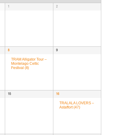
e
w
1
2
s
N
a
v
i
g
8
9
a
t
TRAM Alligator Tour –
Montelago Celtic
i
Festival (It)
o
n
15
16
TRALALA LOVERS –
Astaffort (47)