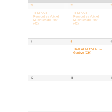
a
a
e
l
r
27
28
2
Calendar
a
c
e
TÉKLASH –
TÉKLASH –
of
r
Rencontres Voix et
Rencontres Voix et
h
n
Musiques du Pilat
Musiques du Pilat
c
Events
(42)
(42)
d
h
a
a
r
n
3
4
5
o
d
TRALALA LOVERS –
f
Genève (CH)
V
E
i
v
e
e
w
n
10
11
1
s
t
N
s
a
v
i