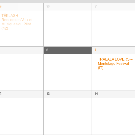
9
30
31
TÉKLASH –
Rencontres Voix et
Musiques du Pilat
(42)
6
7
TRALALA LOVERS –
Montelago Festival
(IT)
2
13
14