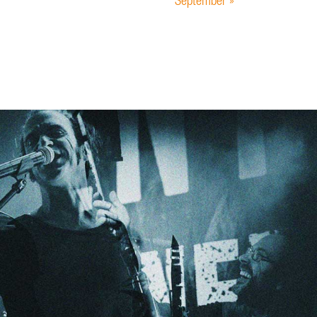
September
»